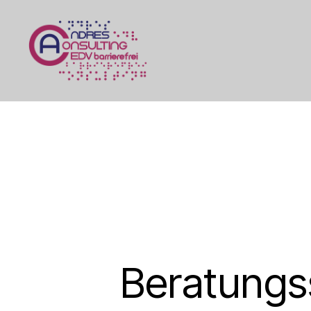
AndresEDV
&
Consulting
-
IT-
Wartung
&
Administration
Beratungsst