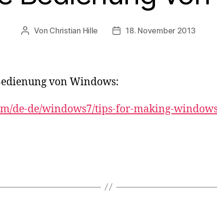
Von
Christian Hille
18. November 2013
Beitragsautor
Beitragsdatum
e Bedienung von Windows:
om/de-de/windows7/tips-for-making-windows-
X
I
N
G