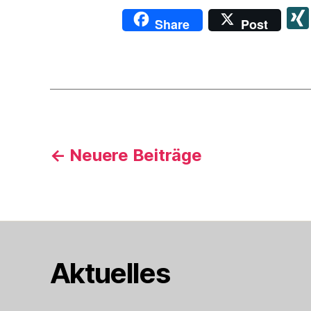
Share
Post
Seitennummerie
←
Neuere
Beiträge
der
Beiträge
Aktuelles