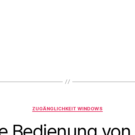
X
I
N
G
Kategorien
ZUGÄNGLICHKEIT WINDOWS
rte Bedienung vo