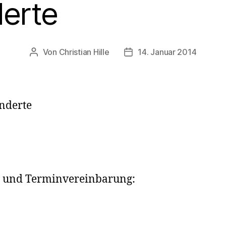
erte
Von
Christian Hille
14. Januar 2014
Beitragsautor
Beitragsdatum
inderte
it und Terminvereinbarung: