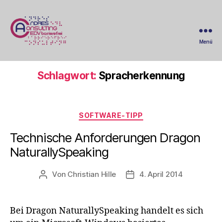
Menü
AndresEDV
&
Consulting
Schlagwort:
Spracherkennung
-
IT-
Wartung
Kategorien
&
SOFTWARE-TIPP
Administration
Technische Anforderungen Dragon
NaturallySpeaking
Von
Christian Hille
4. April 2014
Beitragsautor
Beitragsdatum
Bei Dragon NaturallySpeaking handelt es sich