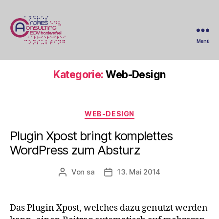
Menü
AndresEDV
&
Consulting
Kategorie:
Web-Design
-
IT-
Wartung
Kategorien
&
WEB-DESIGN
Administration
Plugin Xpost bringt komplettes
WordPress zum Absturz
Von
sa
13. Mai 2014
Beitragsautor
Beitragsdatum
Das Plugin Xpost, welches dazu genutzt werden